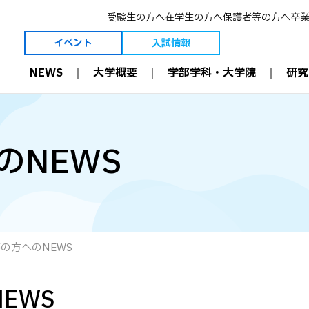
受験生の方へ
在学生の方へ
保護者等の方へ
卒
イベント
入試情報
NEWS
大学概要
学部学科・大学院
研究
大学概要
学部学科・大学院
研究
理事長ご挨拶
薬学科［6年制］
薬学とは
学長ご挨拶
生命創薬科学科［4年制］
薬剤師の今と未
のNEWS
建学の精神・理念等
大学院［薬学研究科］
研究室
3つのポリシー
薬剤師国家試験結果
教員
創学者 恩田重信について
職業理解
教員 受賞一覧
沿革
入学前教育
学術・教育研究
維持員制度
多職種連携（IPE）
研究設備
寄付金の募集について
病院と連携した教育
附属機関
可能性を現実に。
数理・データサイエンス・
施設案内
AI 教育プログラム
情報公開
効果的な教育設備
の方へのNEWS
国際交流
ICT環境
資格取得
NEWS
学修支援
学部生 学会受賞一覧