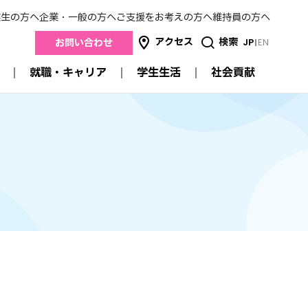
業生の方へ
企業・一般の方へ
ご支援をお考えの方へ
維持員の方へ
アクセス
検索
JP
EN
お問い合わせ
就職・キャリア
学生生活
社会貢献
社会貢献
就職・キャリア
学生生活
産学連携
進路状況データ
キャンパスガイド
地域連携
来
就職支援
スクールカレンダー
医療連携
卒業生の方の就職について
明薬祭
高校との連携
採用担当者のみなさまへ
サークル活動
公開講座
学生生活支援
認定薬剤師研修制度
交流
学費
メイヤクのSDGs
特待生制度・奨学金
証明書の発行