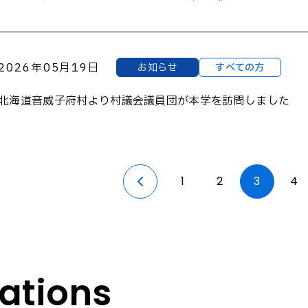
2026年05月19日
お知らせ
すべての方
北海道音威子府村より村議会議員団が本学を訪問しました
1
2
3
4
tions