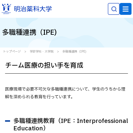
NEWS
多職種連携（IPE)
大学概要
学部学科・大学院
トップページ
学部学科・大学院
多職種連携（IPE)
研究
チーム医療の担い手を育成
就職・キャリア
学生生活
医療現場で必要不可欠な多職種連携について、学生のうちから理
社会貢献
解を深められる教育を行っています。
受験生の方へ
多職種連携教育（IPE：Interprofessional
在学生の方へ
Education）
保護者等の方へ