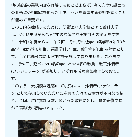
他の職種の業務内容を理解するにとどまらず、考え方や知識面で
の共通点や相違点を知った上で、互いを尊重する姿勢を養うこと
が極めて重要です。
この目的を達成するために、防衛医科大学校と明治薬科大学
は、令和2年度から合同IPEの具体的な実施計画の策定を開始
し、令和3年度からは、年２回、それぞれ低学年(各学科1年生)と
高学年(医学科5年生、看護学科3年生、薬学科5年生)を対象とし
て、完全遠隔形式によるIPEを実施して参りました。これまで
に、計6回、延べ2,510名の学生と249名の教員・教官評価者
(ファシリテータ)が参加し、いずれも成功裏に終了しておりま
す。
このように大規模な遠隔IPEの成功には、評価者(ファシリテー
タ)として参加していただいた教員の方々のご協力が不可欠であ
り、今回、特に参加回数が多かった教員に対し、越前宏俊学長
から表彰状が授与されました。