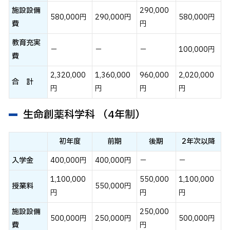
施設設備
290,000
卒業生の方へ
580,000円
290,000円
580,000円
費
円
企業・一般の方へ
教育充実
ご支援をお考えの方へ
－
－
－
100,000円
費
維持員の方へ
2,320,000
1,360,000
960,000
2,020,000
合 計
円
円
円
円
イベント
入試情報
お問い合わせ
生命創薬科学科 （4年制）
JP
EN
アクセス
初年度
前期
後期
2年次以降
入学金
400,000円
400,000円
－
－
1,100,000
550,000
1,100,000
授業料
550,000円
円
円
円
施設設備
250,000
500,000円
250,000円
500,000円
費
円