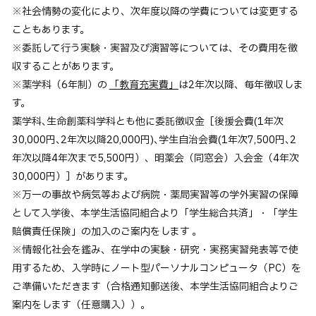
※社会情勢の変化により、次年度以降の学費については変更する
こともあります。
※委託して行う実験・実習及び演習等については、その費用を徴
収することがあります。
※薬学科（6年制）の
「教育充実費」
は2年次以降、毎年徴収しま
す。
薬学科､生命創薬科学科とも他に委託徴収金［後援会費(1年次
30,000円､2年次以降20,000円)､学生自治会費(1年次7,500円､2
年次以降4年次まで5,500円）、明薬会（同窓会）入会金（4年次
30,000円）］があります。
※万一の事故や病気等および病院・薬局実習等の学外実習の保障
として入学後、本学生活協同組合より「学生総合共済」・「学生
賠償責任保険」の加入のご案内をします 。
※情報化社会を鑑み、在学中の実験・研究・実務実習発表等で使
用するため、入学時にノート型パーソナルコンピュータ（PC）を
ご準備いただきます（合格通知郵送後、本学生活協同組合よりご
案内をします（任意購入））。