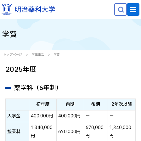
NEWS
学費
大学概要
学部学科・大学院
トップページ
学生生活
学費
研究
2025年度
就職・キャリア
薬学科（6年制）
学生生活
社会貢献
初年度
前期
後期
2年次以降
入学金
400,000円
400,000円
－
－
受験生の方へ
1,340,000
670,000
1,340,000
在学生の方へ
授業料
670,000円
円
円
円
保護者等の方へ