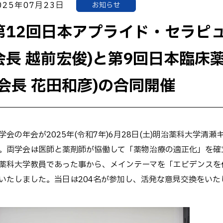
025年07月23日
お知らせ
大学院生 学会受賞一覧
学生向け生成AI利用ガイド
ライン
第12回日本アプライド・セラピ
会長 越前宏俊)と第9回日本臨床
(会長 花田和彦)の合同開催
学会の年会が2025年(令和7年)6月28日(土)明治薬科大学
。両学会は医師と薬剤師が協働して「薬物治療の適正化」を確立
薬科大学教員であった事から、メインテーマを「エビデンスを
いたしました。当日は204名が参加し、活発な意見交換をいた