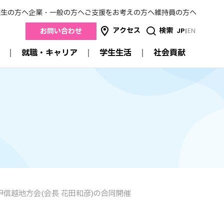
業生の方へ
企業・一般の方へ
ご支援をお考えの方へ
維持員の方へ
アクセス
検索
JP
EN
お問い合わせ
就職・キャリア
学生生活
社会貢献
社会貢献
就職・キャリア
学生生活
産学連携
進路状況データ
キャンパスガイド
地域連携
来
就職支援
スクールカレンダー
医療連携
卒業生の方の就職について
明薬祭
高校との連携
採用担当者のみなさまへ
サークル活動
公開講座
学生生活支援
認定薬剤師研修制度
交流
学費
メイヤクのSDGs
特待生制度・奨学金
証明書の発行
甲信越地方会(会長 花田和彦)の合同開催