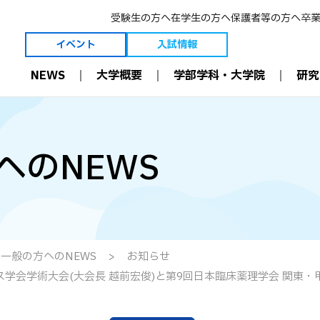
受験生の方へ
在学生の方へ
保護者等の方へ
卒
イベント
入試情報
NEWS
大学概要
学部学科・大学院
研究
大学概要
学部学科・大学院
研究
理事長ご挨拶
薬学科［6年制］
薬学とは
学長ご挨拶
生命創薬科学科［4年制］
薬剤師の今と未
へのNEWS
建学の精神・理念等
大学院［薬学研究科］
研究室
3つのポリシー
薬剤師国家試験結果
教員
創学者 恩田重信について
職業理解
教員 受賞一覧
沿革
入学前教育
学術・教育研究
維持員制度
多職種連携（IPE）
研究設備
寄付金の募集について
病院と連携した教育
附属機関
可能性を現実に。
数理・データサイエンス・
施設案内
AI 教育プログラム
情報公開
効果的な教育設備
一般の方へのNEWS
お知らせ
国際交流
学会学術大会(大会長 越前宏俊)と第9回日本臨床薬理学会 関東・
ICT環境
資格取得
学修支援
学部生 学会受賞一覧