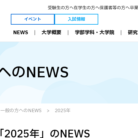
受験生の方へ
在学生の方へ
保護者等の方へ
卒
イベント
入試情報
NEWS
大学概要
学部学科・大学院
研究
大学概要
学部学科・大学院
研究
理事長ご挨拶
薬学科［6年制］
薬学とは
学長ご挨拶
生命創薬科学科［4年制］
薬剤師の今と未
へのNEWS
建学の精神・理念等
大学院［薬学研究科］
研究室
3つのポリシー
薬剤師国家試験結果
教員
創学者 恩田重信について
職業理解
教員 受賞一覧
沿革
入学前教育
学術・教育研究
維持員制度
多職種連携（IPE）
研究設備
寄付金の募集について
病院と連携した教育
附属機関
可能性を現実に。
数理・データサイエンス・
施設案内
AI 教育プログラム
情報公開
効果的な教育設備
一般の方へのNEWS
2025年
国際交流
ICT環境
資格取得
「2025年」のNEWS
学修支援
学部生 学会受賞一覧