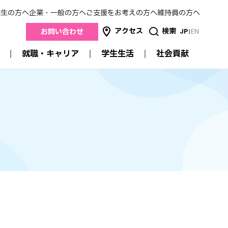
業生の方へ
企業・一般の方へ
ご支援をお考えの方へ
維持員の方へ
アクセス
検索
JP
EN
お問い合わせ
就職・キャリア
学生生活
社会貢献
社会貢献
就職・キャリア
学生生活
産学連携
進路状況データ
キャンパスガイド
地域連携
来
就職支援
スクールカレンダー
医療連携
卒業生の方の就職について
明薬祭
高校との連携
採用担当者のみなさまへ
サークル活動
公開講座
学生生活支援
認定薬剤師研修制度
交流
学費
メイヤクのSDGs
特待生制度・奨学金
証明書の発行