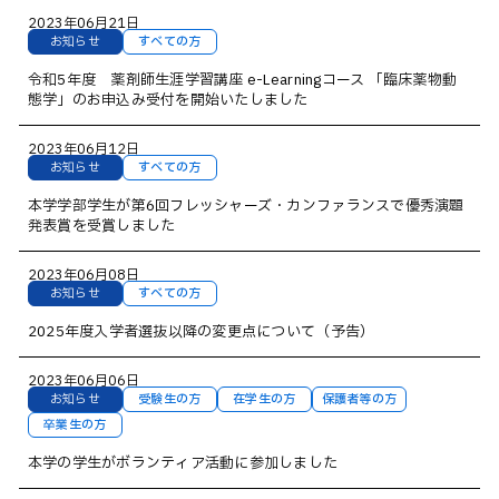
2023年06月21日
卒業生の方へ
お知らせ
すべての方
企業・一般の方へ
令和5年度 薬剤師生涯学習講座 e-Learningコース 「臨床薬物動
態学」のお申込み受付を開始いたしました
ご支援をお考えの方へ
維持員の方へ
2023年06月12日
お知らせ
すべての方
イベント
入試情報
お問い合わせ
本学学部学生が第6回フレッシャーズ・カンファランスで優秀演題
発表賞を受賞しました
JP
EN
アクセス
2023年06月08日
お知らせ
すべての方
2025年度入学者選抜以降の変更点について（予告）
2023年06月06日
お知らせ
受験生の方
在学生の方
保護者等の方
卒業生の方
本学の学生がボランティア活動に参加しました