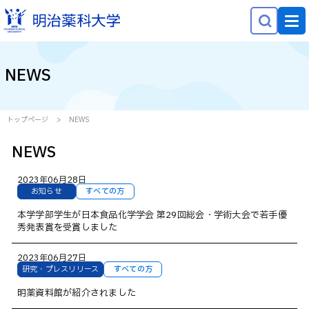
NEWS
NEWS
大学概要
学部学科・大学院
トップページ
NEWS
研究
NEWS
就職・キャリア
2023年06月28日
学生生活
お知らせ
すべての方
本学学部学生が日本食品化学学会 第29回総会・学術大会で若手優
社会貢献
秀発表賞を受賞しました
2023年06月27日
受験生の方へ
研究・プレスリリース
すべての方
在学生の方へ
明薬資料館が紹介されました
保護者等の方へ