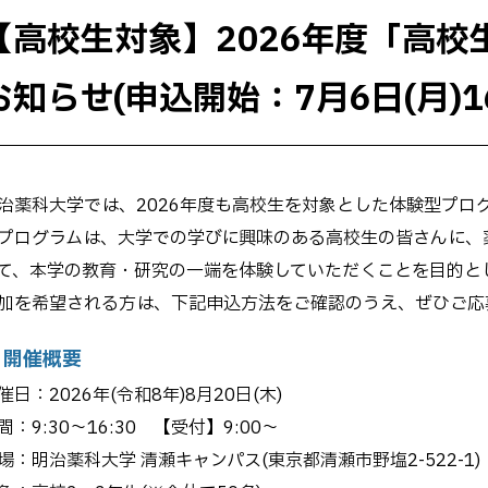
大学院生 学会受賞一覧
【高校生対象】2026年度「高
学生向け生成AI利用ガイド
ライン
お知らせ(申込開始：7月6日(月)1
治薬科大学では、2026年度も高校生を対象とした体験型プロ
プログラムは、大学での学びに興味のある高校生の皆さんに、
て、本学の教育・研究の一端を体験していただくことを目的と
加を希望される方は、下記申込方法をご確認のうえ、ぜひご応
 開催概要
催日：2026年(令和8年)8月20日(木)
間：9:30～16:30 【受付】9:00～
場：明治薬科大学 清瀬キャンパス(東京都清瀬市野塩2-522-1)