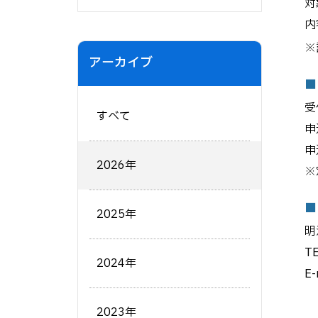
対
内
※
アーカイブ
■
受
すべて
申
申
2026年
※
■
2025年
明
T
2024年
E-
2023年