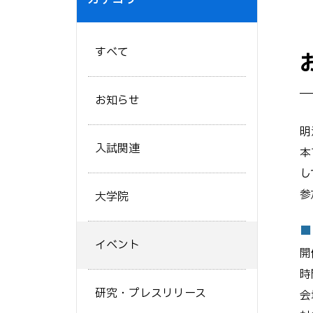
すべて
お知らせ
明
入試関連
本
し
参
大学院
■
イベント
開
時
研究・プレスリリース
会