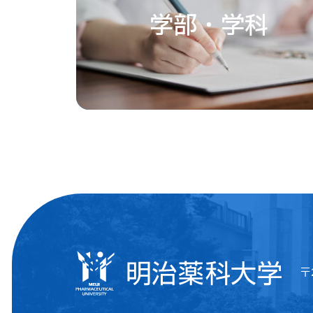
学部・学科
〒