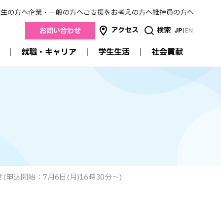
業生の方へ
企業・一般の方へ
ご支援をお考えの方へ
維持員の方へ
アクセス
検索
JP
EN
お問い合わせ
就職・キャリア
学生生活
社会貢献
社会貢献
就職・キャリア
学生生活
産学連携
進路状況データ
キャンパスガイド
地域連携
来
就職支援
スクールカレンダー
医療連携
卒業生の方の就職について
明薬祭
高校との連携
採用担当者のみなさまへ
サークル活動
公開講座
学生生活支援
認定薬剤師研修制度
交流
学費
メイヤクのSDGs
特待生制度・奨学金
証明書の発行
込開始：7月6日(月)16時30分〜)