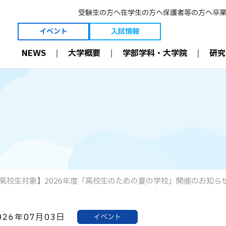
受験生の方へ
在学生の方へ
保護者等の方へ
卒
イベント
入試情報
NEWS
大学概要
学部学科・大学院
研究
大学概要
学部学科・大学院
研究
理事長ご挨拶
薬学科［6年制］
薬学とは
学長ご挨拶
生命創薬科学科［4年制］
薬剤師の今と未
建学の精神・理念等
大学院［薬学研究科］
研究室
3つのポリシー
薬剤師国家試験結果
教員
創学者 恩田重信について
職業理解
教員 受賞一覧
沿革
入学前教育
学術・教育研究
維持員制度
多職種連携（IPE）
研究設備
寄付金の募集について
病院と連携した教育
附属機関
可能性を現実に。
数理・データサイエンス・
施設案内
AI 教育プログラム
情報公開
効果的な教育設備
高校生対象】2026年度「高校生のための夏の学校」開催のお知らせ(申
国際交流
ICT環境
資格取得
学修支援
026年07月03日
イベント
学部生 学会受賞一覧