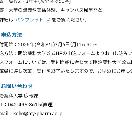
象：高校2・3年生(※全体で50名)
容：大学の講義や実習体験、キャンパス見学など
詳細は
パンフレット
をご覧ください。
 申込方法
付開始：2026年(令和8年)7月6日(月) 16:30～
込方法：明治薬科大学公式HPの申込フォームよりお申し込み
込フォームについては、受付開始に合わせて明治薬科大学公式H
定員に達し次第、受付を終了いたしますので、お早めにお申し
 お問い合わせ
治薬科大学 広報課
EL：042-495-8615(直通)
mail：koho@my-pharm.ac.jp