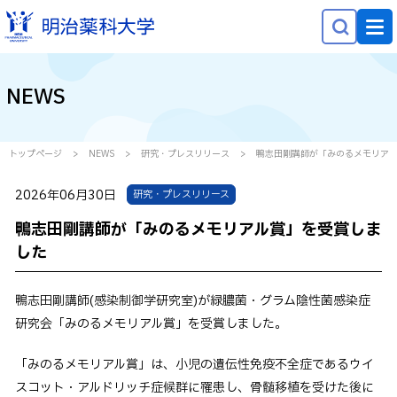
NEWS
NEWS
大学概要
学部学科・大学院
トップページ
NEWS
研究・プレスリリース
鴨志田剛講師が「みのるメモリア
研究
2026年06月30日
研究・プレスリリース
就職・キャリア
鴨志田剛講師が「みのるメモリアル賞」を受賞しま
学生生活
した
社会貢献
鴨志田剛講師(感染制御学研究室)が緑膿菌・グラム陰性菌感染症
研究会「みのるメモリアル賞」を受賞しました。
受験生の方へ
在学生の方へ
「みのるメモリアル賞」は、小児の遺伝性免疫不全症であるウイ
スコット・アルドリッチ症候群に罹患し、骨髄移植を受けた後に
保護者等の方へ