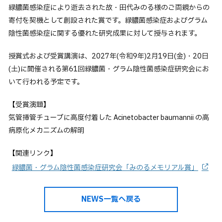
緑膿菌感染症により逝去された故・田代みのる様のご両親からの
卒業生の方へ
寄付を契機として創設された賞です。緑膿菌感染症およびグラム
企業・一般の方へ
陰性菌感染症に関する優れた研究成果に対して授与されます。
ご支援をお考えの方へ
授賞式および受賞講演は、2027年(令和9年)2月19日(金)・20日
維持員の方へ
(土)に開催される第61回緑膿菌・グラム陰性菌感染症研究会にお
いて行われる予定です。
イベント
入試情報
お問い合わせ
【受賞演題】
JP
EN
アクセス
気管挿管チューブに高度付着した Acinetobacter baumannii の高
病原化メカニズムの解明
【関連リンク】
緑膿菌・グラム陰性菌感染症研究会「みのるメモリアル賞」
NEWS一覧へ戻る