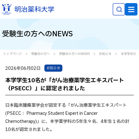
NEWS
受験生の方へのNEWS
大学概要
学部学科・大学院
トップページ
受験生の方へ
受験生の方へのNEWS
お知らせ
本学学生10
研究
2026年06月02日
お知らせ
就職・キャリア
本学学生10名が「がん治療薬学生エキスパート
学生生活
（PSECC）」に認定されました
社会貢献
日本臨床腫瘍薬学会が認定する「がん治療薬学生エキスパート
(PSECC： Pharmacy Student Expert in Cancer
受験生の方へ
Chemotherapy)」に、本学薬学科の5年生９名、4年生１名の計
在学生の方へ
10名が認定されました。
保護者等の方へ