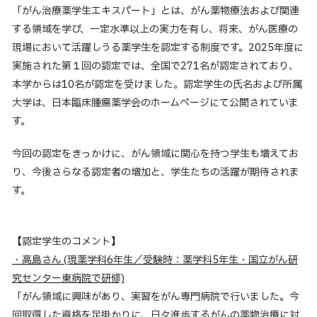
「がん治療薬学生エキスパート」とは、がん薬物療法および関連
卒業生の方へ
する領域を学び、一定水準以上の実力を有し、将来、がん医療の
企業・一般の方へ
現場において活躍しうる薬学生を認定する制度です。2025年度に
ご支援をお考えの方へ
実施された第１回の認定では、全国で271名が認定されており、
本学からは10名が認定を受けました。認定学生の氏名および所属
維持員の方へ
大学は、日本臨床腫瘍薬学会のホームページにて公開されていま
す。
イベント
入試情報
お問い合わせ
今回の認定をきっかけに、がん領域に関心を持つ学生も増えてお
JP
EN
アクセス
り、今後さらなる認定者の増加と、学生たちの活躍が期待されま
す。
【認定学生のコメント】
・高島さん (現薬学科6年生／受験時：薬学科5年生・国立がん研
究センター東病院で研修)
「がん領域に興味があり、実習をがん専門病院で行いました。今
回取得した資格を足掛かりに、日々進歩するがんの薬物治療に対