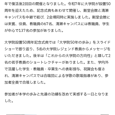
年で復活後2回目の開催となりました。令和7年に大学院が設置50
卒業生の方へ
周年を迎えたため、記念式典もあわせて開催し
、剛堂会館と清瀬
企業・一般の方へ
キャンパスを中継で結び、2会場同時に実施しました。剛堂会館に
ご支援をお考えの方へ
は来賓、役員、教職員の67名、清瀬キャンパスには教職員、学生
が中心で137名の参加がありました。
維持員の方へ
大学院設置50周年記念式典では「大学院50年の歩み」をスライド
イベント
入試情報
お問い合わせ
ショーで振り返り、5名の大学院レジェンド教員からメッセージを
いただきました。後半は「これからの大学院の方向性」と題して2
JP
EN
アクセス
名の若手教員のショートレクチャーがありました。また、学内外
で活躍した学生・教職員・卒業生への表彰授与、祝賀会も催さ
れ、清瀬キャンパスでは合唱団による学歌の歌唱指導があり、参
加者全員で合唱しました。
参加者が本学の歩みと先達の功績を改めて実感する一日となりま
した。