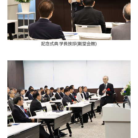
記念式典
学長挨拶(剛堂会館)