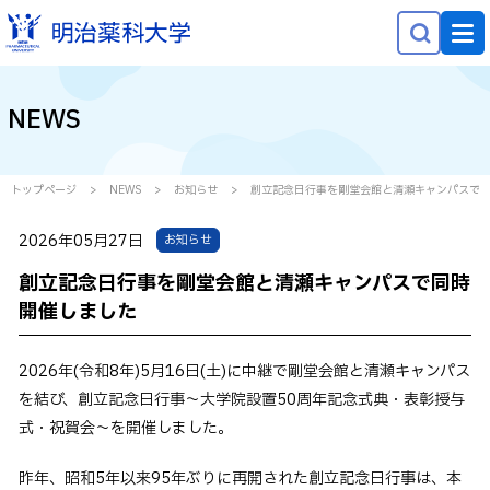
NEWS
NEWS
大学概要
学部学科・大学院
トップページ
NEWS
お知らせ
創立記念日行事を剛堂会館と清瀬キャンパスで
研究
2026年05月27日
お知らせ
就職・キャリア
創立記念日行事を剛堂会館と清瀬キャンパスで同時
学生生活
開催しました
社会貢献
2026年(令和8年)5月16日(土)に中継で剛堂会館と清瀬キャンパス
を結び、創立記念日行事〜大学院設置50周年記念式典・表彰授与
受験生の方へ
式・祝賀会〜を開催しました。
在学生の方へ
昨年、昭和5年以来95年ぶりに再開された創立記念日行事は、本
保護者等の方へ