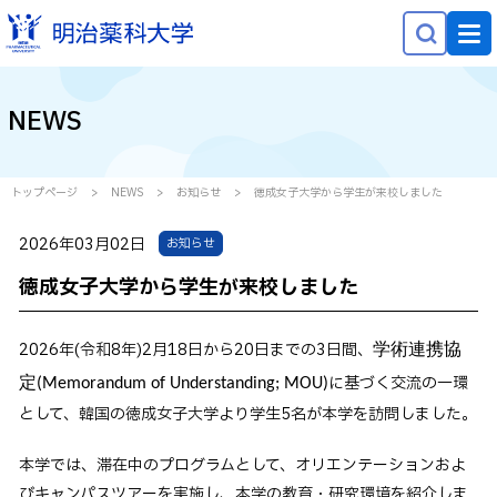
NEWS
NEWS
大学概要
学部学科・大学院
トップページ
NEWS
お知らせ
徳成女子大学から学生が来校しました
研究
2026年03月02日
お知らせ
就職・キャリア
徳成女子大学から学生が来校しました
学生生活
2026年(令和8年)2月18日から20日までの3日間、
社会貢献
学術連携協
に基づく交流の一環
定(Memorandum of Understanding; MOU)
として、韓国の徳成女子大学より学生5名が本学を訪問しました。
受験生の方へ
在学生の方へ
本学では、滞在中のプログラムとして、オリエンテーションおよ
保護者等の方へ
びキャンパスツアーを実施し、本学の教育・研究環境を紹介しま