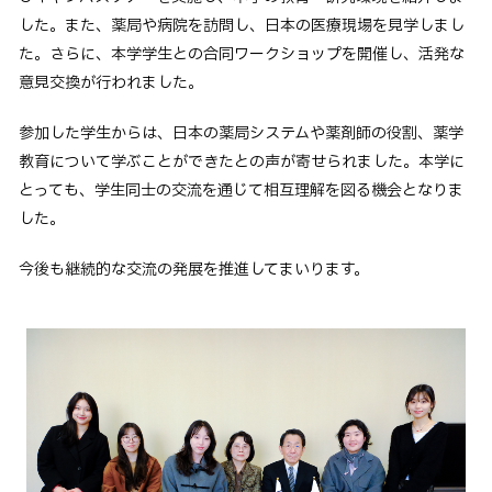
した。また、薬局や病院を訪問し、日本の医療現場を見学しまし
卒業生の方へ
た。さらに、本学学生との合同ワークショップを開催し、活発な
企業・一般の方へ
意見交換が行われました。
ご支援をお考えの方へ
参加した学生からは、日本の薬局システムや薬剤師の役割、薬学
維持員の方へ
教育について学ぶことができたとの声が寄せられました。本学に
とっても、学生同士の交流を通じて相互理解を図る機会となりま
イベント
入試情報
お問い合わせ
した。
JP
EN
アクセス
今後も継続的な交流の発展を推進してまいります。