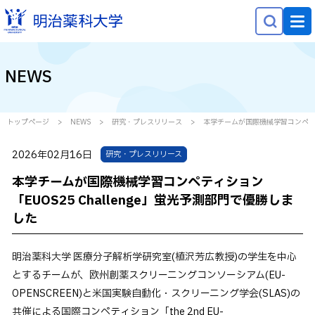
NEWS
NEWS
大学概要
学部学科・大学院
トップページ
NEWS
研究・プレスリリース
本学チームが国際機械学習コンペティシ
研究
2026年02月16日
研究・プレスリリース
就職・キャリア
本学チームが国際機械学習コンペティション
学生生活
「EUOS25 Challenge」蛍光予測部門で優勝しま
した
社会貢献
明治薬科大学 医療分子解析学研究室(植沢芳広教授)の学生を中心
受験生の方へ
とするチームが、欧州創薬スクリーニングコンソーシアム(EU-
在学生の方へ
OPENSCREEN)と米国実験自動化・スクリーニング学会(SLAS)の
保護者等の方へ
共催による国際コンペティション「the 2nd EU-