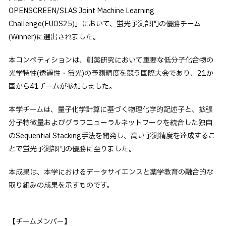
OPENSCREEN/SLAS Joint Machine Learning
卒業生の方へ
Challenge(EUOS25)」において、蛍光予測部門の優勝チーム
企業・一般の方へ
(Winner)に選出されました。
ご支援をお考えの方へ
本コンペティションは、創薬研究において重要な低分子化合物の
維持員の方へ
光学特性(透過性・蛍光)の予測精度を競う国際大会であり、21か
国から41チームが参加しました。
イベント
入試情報
お問い合わせ
本学チームは、量子化学計算に基づく物理化学的記述子と、拡張
JP
EN
アクセス
分子特徴量およびグラフニューラルネットワークを統合した独自
のSequential Stacking手法を開発し、高い予測精度を達成するこ
とで蛍光予測部門の優勝に至りました。
本成果は、本学におけるデータサイエンスと薬学教育の融合的な
取り組みの成果を示すものです。
【チームメンバー】