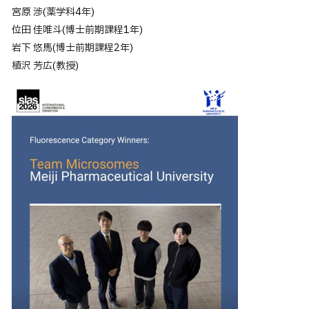
宮原 渉(薬学科4年)
位田 佳唯斗(博士前期課程1年)
岩下 悠馬(博士前期課程2年)
植沢 芳広(教授)