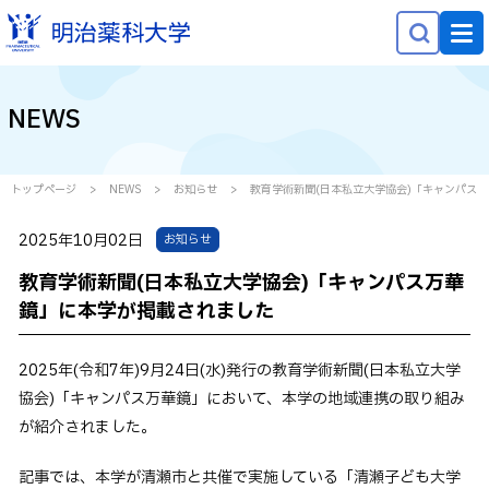
NEWS
NEWS
大学概要
学部学科・大学院
トップページ
NEWS
お知らせ
教育学術新聞(日本私立大学協会)「キャンパス
研究
2025年10月02日
お知らせ
就職・キャリア
教育学術新聞(日本私立大学協会)「キャンパス万華
学生生活
鏡」に本学が掲載されました
社会貢献
2025年(令和7年)9月24日(水)発行の教育学術新聞(日本私立大学
協会)「キャンパス万華鏡」において、本学の地域連携の取り組み
受験生の方へ
が紹介されました。
在学生の方へ
記事では、本学が清瀬市と共催で実施している「清瀬子ども大学
保護者等の方へ