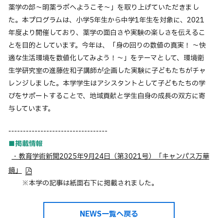
薬学の部～明薬ラボへようこそ～」を取り上げていただきまし
卒業生の方へ
た。本プログラムは、小学5年生から中学1年生を対象に、2021
企業・一般の方へ
年度より開催しており、薬学の面白さや実験の楽しさを伝えるこ
ご支援をお考えの方へ
とを目的としています。今年は、「身の回りの数値の真実！ ～快
適な生活環境を数値化してみよう！～」をテーマとして、環境衛
維持員の方へ
生学研究室の進藤佐和子講師が企画した実験に子どもたちがチャ
レンジしました。本学学生はアシスタントとして子どもたちの学
イベント
入試情報
お問い合わせ
びをサポートすることで、地域貢献と学生自身の成長の双方に寄
JP
EN
アクセス
与しています。
----------------------------------
■掲載情報
・教育学術新聞2025年9月24日（第3021号）「キャンパス万華
鏡」
※本学の記事は紙面右下に掲載されました。
NEWS一覧へ戻る