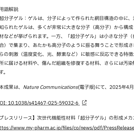
用語解説
超分子ゲル：ゲルは、分子によって作られた網目構造の中に、
知られたゲルは、多くが非常に大きな分子（高分子）から構成
材などが挙げられます。一方、「超分子ゲル」は小さな分子（
合）で集まり、あたかも高分子のように振る舞うことで形成さ
らの刺激（温度変化、光、酵素など）に敏感に反応できる特徴
所に届ける材料や、傷んだ組織を修復する材料、さらには汚染
す。
本成果は、
Nature Communications
(電子版)にて、2025年4
OI: 10.1038/s41467-025-59032-6
プレスリリース】次世代機能性材料「超分子ゲル」の形成メカ
ttps://www.my-pharm.ac.jp/files/co/news/pdf/PressRelea