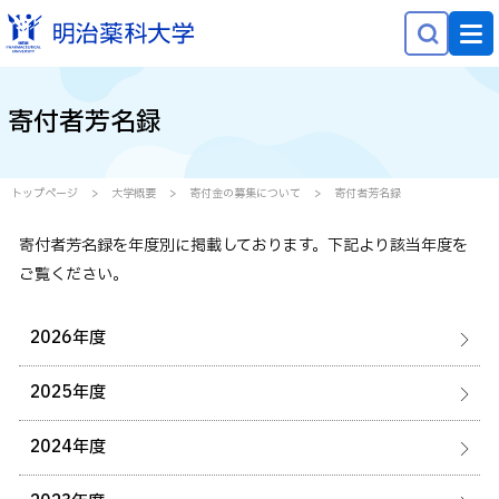
NEWS
寄付者芳名録
大学概要
学部学科・大学院
トップページ
大学概要
寄付金の募集について
寄付者芳名録
研究
寄付者芳名録を年度別に掲載しております。下記より該当年度を
就職・キャリア
ご覧ください。
学生生活
2026年度
社会貢献
2025年度
受験生の方へ
2024年度
在学生の方へ
保護者等の方へ