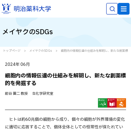
NEWS
メイヤクのSDGs
大学概要
学部学科・大学院
トップページ
メイヤクのSDGs
細胞内の情報伝達の仕組みを解明し、新たな創薬標的
研究
2024年 06月
就職・キャリア
細胞内の情報伝達の仕組みを解明し、新たな創薬標
学生生活
的を発掘する
社会貢献
紺谷 圏二 教授 生化学研究室
受験生の方へ
ヒトは約60兆個の細胞から成り、個々の細胞が外界環境の変化
在学生の方へ
に適切に応答することで、個体全体としての恒常性が保たれてい
保護者等の方へ