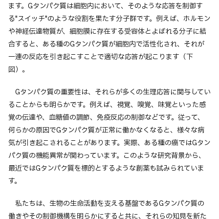
ます。Gタンパク質は細胞内において、そのような応答を制御す
卒業生の方へ
る"スイッチ"のような役割を果たす分子群です。例えば、ホルモン
企業・一般の方へ
や神経伝達物質が、細胞膜に存在する受容体とよばれる分子に結
合すると、ある種のGタンパク質が細胞内で活性化され、それが
ご支援をお考えの方へ
一連の反応を引き起こすことで適切な応答が起こります（下
維持員の方へ
図）。
イベント
入試情報
お問い合わせ
Gタンパク質の重要性は、それらが多くの生理応答に関与してい
ることからも明らかです。例えば、視覚、嗅覚、味覚といった感
JP
EN
アクセス
覚の伝達や、血糖値の調節、免疫反応の制御などです。従って、
何らかの原因でGタンパク質が正常に働かなくなると、様々な病
気が引き起こされることがあります。実際、ある種の癌ではGタン
パク質の機能異常が関わっています。このような研究背景から、
最近ではGタンパク質を標的とするような創薬も試みられていま
す。
私たちは、生物の生命活動を支える基盤であるGタンパク質の
働きやその制御機構を明らかにすると共に、それらの知見を新た