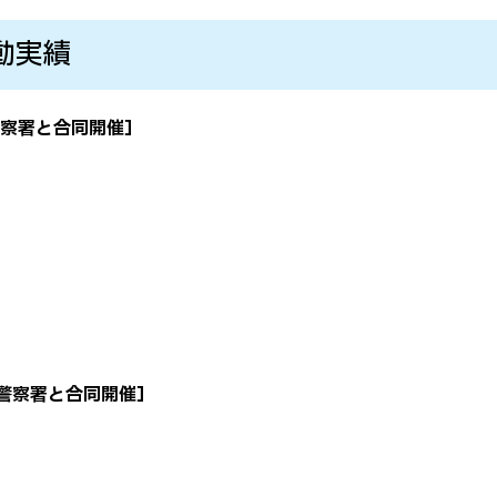
大学院生 学会受賞一覧
学生向け生成AI利用ガイド
動実績
ライン
察署と合同開催
］
山警察署と合同開催］