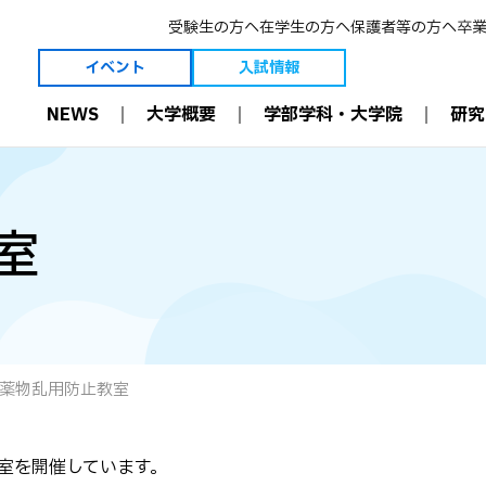
受験生の方へ
在学生の方へ
保護者等の方へ
卒
イベント
入試情報
NEWS
大学概要
学部学科・大学院
研究
大学概要
学部学科・大学院
研究
理事長ご挨拶
薬学科［6年制］
薬学とは
学長ご挨拶
生命創薬科学科［4年制］
薬剤師の今と未
室
建学の精神・理念等
大学院［薬学研究科］
研究室
3つのポリシー
薬剤師国家試験結果
教員
創学者 恩田重信について
職業理解
教員 受賞一覧
沿革
入学前教育
学術・教育研究
維持員制度
多職種連携（IPE）
研究設備
寄付金の募集について
病院と連携した教育
附属機関
可能性を現実に。
数理・データサイエンス・
施設案内
AI 教育プログラム
情報公開
効果的な教育設備
薬物乱用防止教室
国際交流
ICT環境
資格取得
学修支援
室を開催しています。
学部生 学会受賞一覧