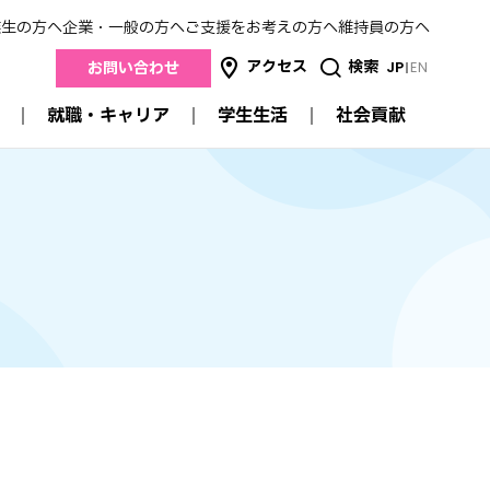
業生の方へ
企業・一般の方へ
ご支援をお考えの方へ
維持員の方へ
アクセス
検索
JP
EN
お問い合わせ
就職・キャリア
学生生活
社会貢献
社会貢献
就職・キャリア
学生生活
産学連携
進路状況データ
キャンパスガイド
地域連携
来
就職支援
スクールカレンダー
医療連携
卒業生の方の就職について
明薬祭
高校との連携
採用担当者のみなさまへ
サークル活動
公開講座
学生生活支援
認定薬剤師研修制度
交流
学費
メイヤクのSDGs
特待生制度・奨学金
証明書の発行