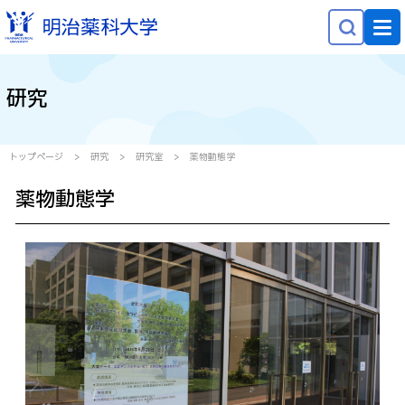
NEWS
研究
大学概要
学部学科・大学院
トップページ
研究
研究室
薬物動態学
研究
薬物動態学
就職・キャリア
学生生活
社会貢献
受験生の方へ
在学生の方へ
保護者等の方へ