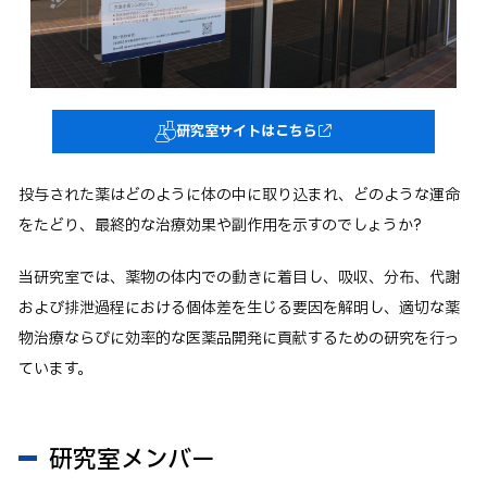
卒業生の方へ
企業・一般の方へ
ご支援をお考えの方へ
研究室サイトはこちら
維持員の方へ
イベント
入試情報
お問い合わせ
投与された薬はどのように体の中に取り込まれ、どのような運命
をたどり、最終的な治療効果や副作用を示すのでしょうか?
JP
EN
アクセス
当研究室では、薬物の体内での動きに着目し、吸収、分布、代謝
および排泄過程における個体差を生じる要因を解明し、適切な薬
物治療ならびに効率的な医薬品開発に貢献するための研究を行っ
ています。
研究室メンバー