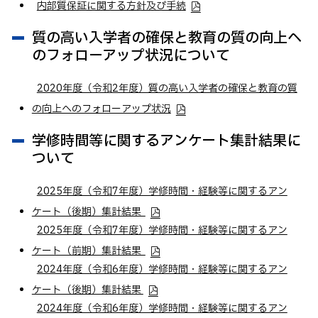
内部質保証に関する方針及び手続
卒業生の方へ
質の高い入学者の確保と教育の質の向上へ
企業・一般の方へ
のフォローアップ状況について
ご支援をお考えの方へ
維持員の方へ
2020年度（令和2年度）質の高い入学者の確保と教育の質
の向上へのフォローアップ状況
イベント
入試情報
お問い合わせ
学修時間等に関するアンケート集計結果に
ついて
JP
EN
アクセス
2025年度（令和7年度）学修時間・経験等に関するアン
ケート（後期）集計結果
2025年度（令和7年度）学修時間・経験等に関するアン
ケート（前期）集計結果
2024年度（令和6年度）学修時間・経験等に関するアン
ケート（後期）集計結果
2024年度（令和6年度）学修時間・経験等に関するアン