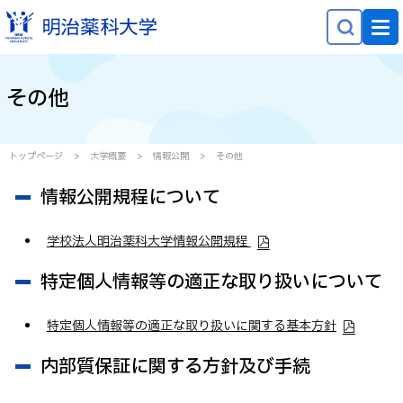
NEWS
その他
大学概要
学部学科・大学院
トップページ
大学概要
情報公開
その他
研究
情報公開規程について
就職・キャリア
学校法人明治薬科大学情報公開規程
学生生活
特定個人情報等の適正な取り扱いについて
社会貢献
特定個人情報等の適正な取り扱いに関する基本方針
受験生の方へ
内部質保証に関する方針及び手続
在学生の方へ
保護者等の方へ