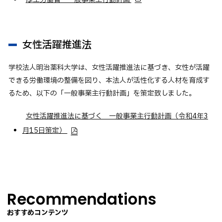
卒業生の方へ
企業・一般の方へ
女性活躍推進法
ご支援をお考えの方へ
維持員の方へ
学校法人明治薬科大学は、女性活躍推進法に基づき、女性が活躍
できる労働環境の整備を図り、本法人が活性化する人材を育成す
イベント
入試情報
お問い合わせ
るため、以下の「一般事業主行動計画」を策定致しました。
JP
EN
アクセス
女性活躍推進法に基づく 一般事業主行動計画（令和4年3
月15日策定）
Recommendations
おすすめコンテンツ