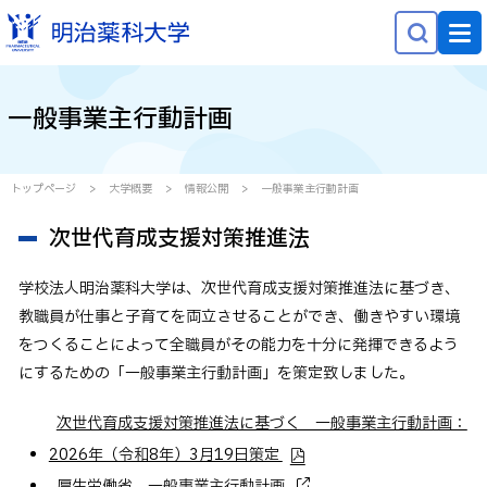
NEWS
一般事業主行動計画
大学概要
学部学科・大学院
トップページ
大学概要
情報公開
一般事業主行動計画
研究
次世代育成支援対策推進法
就職・キャリア
学校法人明治薬科大学は、次世代育成支援対策推進法に基づき、
学生生活
教職員が仕事と子育てを両立させることができ、働きやすい環境
をつくることによって全職員がその能力を十分に発揮できるよう
社会貢献
にするための「一般事業主行動計画」を策定致しました。
受験生の方へ
次世代育成支援対策推進法に基づく 一般事業主行動計画：
在学生の方へ
2026年（令和8年）3月19日策定
保護者等の方へ
厚生労働省 一般事業主行動計画