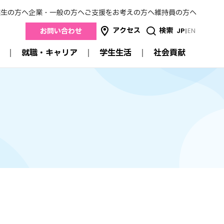
業生の方へ
企業・一般の方へ
ご支援をお考えの方へ
維持員の方へ
アクセス
検索
JP
EN
お問い合わせ
就職・キャリア
学生生活
社会貢献
社会貢献
就職・キャリア
学生生活
産学連携
進路状況データ
キャンパスガイド
地域連携
来
就職支援
スクールカレンダー
医療連携
卒業生の方の就職について
明薬祭
高校との連携
採用担当者のみなさまへ
サークル活動
公開講座
学生生活支援
認定薬剤師研修制度
交流
学費
メイヤクのSDGs
特待生制度・奨学金
証明書の発行