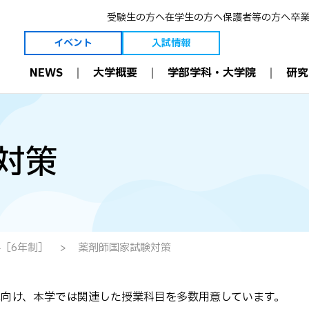
受験生の方へ
在学生の方へ
保護者等の方へ
卒
イベント
入試情報
NEWS
大学概要
学部学科・大学院
研究
大学概要
学部学科・大学院
研究
理事長ご挨拶
薬学科［6年制］
薬学とは
学長ご挨拶
生命創薬科学科［4年制］
薬剤師の今と未
対策
建学の精神・理念等
大学院［薬学研究科］
研究室
3つのポリシー
薬剤師国家試験結果
教員
創学者 恩田重信について
職業理解
教員 受賞一覧
沿革
入学前教育
学術・教育研究
維持員制度
多職種連携（IPE）
研究設備
寄付金の募集について
病院と連携した教育
附属機関
可能性を現実に。
数理・データサイエンス・
施設案内
AI 教育プログラム
情報公開
効果的な教育設備
［6年制］
薬剤師国家試験対策
国際交流
ICT環境
資格取得
学修支援
に向け、本学では関連した授業科目を多数用意しています。
学部生 学会受賞一覧