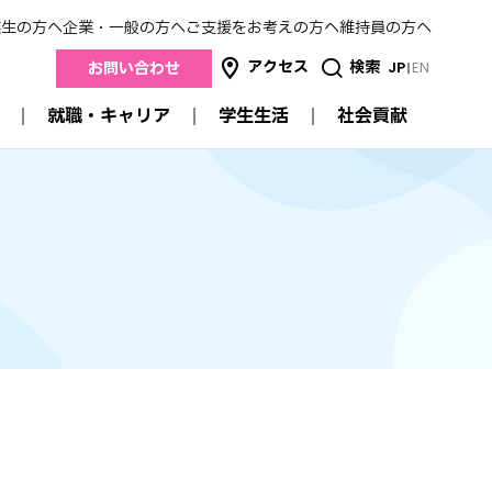
業生の方へ
企業・一般の方へ
ご支援をお考えの方へ
維持員の方へ
アクセス
検索
JP
EN
お問い合わせ
就職・キャリア
学生生活
社会貢献
社会貢献
就職・キャリア
学生生活
産学連携
進路状況データ
キャンパスガイド
地域連携
来
就職支援
スクールカレンダー
医療連携
卒業生の方の就職について
明薬祭
高校との連携
採用担当者のみなさまへ
サークル活動
公開講座
学生生活支援
認定薬剤師研修制度
交流
学費
メイヤクのSDGs
特待生制度・奨学金
証明書の発行