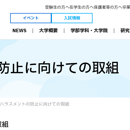
受験生の方へ
在学生の方へ
保護者等の方へ
卒
イベント
入試情報
NEWS
大学概要
学部学科・大学院
研究
大学概要
学部学科・大学院
研究
理事長ご挨拶
薬学科［6年制］
薬学とは
学長ご挨拶
生命創薬科学科［4年制］
薬剤師の今と未
防止に向けての取組
建学の精神・理念等
大学院［薬学研究科］
研究室
3つのポリシー
薬剤師国家試験結果
教員
創学者 恩田重信について
職業理解
教員 受賞一覧
沿革
入学前教育
学術・教育研究
維持員制度
多職種連携（IPE）
研究設備
寄付金の募集について
病院と連携した教育
附属機関
可能性を現実に。
数理・データサイエンス・
施設案内
AI 教育プログラム
情報公開
効果的な教育設備
ハラスメントの防止に向けての取組
国際交流
ICT環境
資格取得
取組
学修支援
学部生 学会受賞一覧